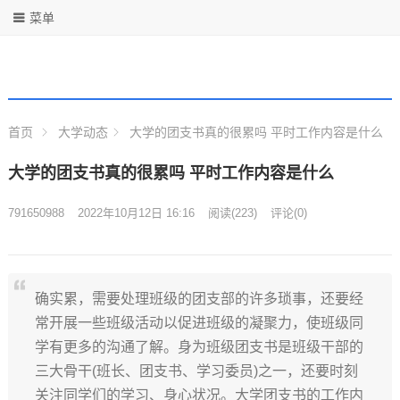
菜单
首页
大学动态
大学的团支书真的很累吗 平时工作内容是什么
大学的团支书真的很累吗 平时工作内容是什么
791650988
2022年10月12日 16:16
阅读
(223)
评论(0)
确实累，需要处理班级的团支部的许多琐事，还要经
常开展一些班级活动以促进班级的凝聚力，使班级同
学有更多的沟通了解。身为班级团支书是班级干部的
三大骨干(班长、团支书、学习委员)之一，还要时刻
关注同学们的学习、身心状况。大学团支书的工作内