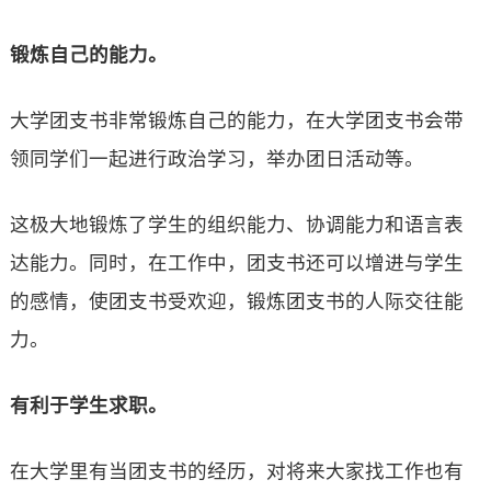
锻炼自己的能力。
大学团支书非常锻炼自己的能力，在大学团支书会带
领同学们一起进行政治学习，举办团日活动等。
这极大地锻炼了学生的组织能力、协调能力和语言表
达能力。同时，在工作中，团支书还可以增进与学生
的感情，使团支书受欢迎，锻炼团支书的人际交往能
力。
有利于学生求职。
在大学里有当团支书的经历，对将来大家找工作也有